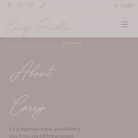
Login
Carry Pichler
Thats me!
About
Carry
If it is important to you, you will find a
way. If not, you will find an excuse.