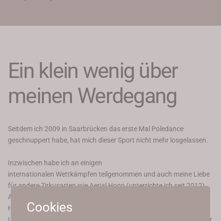
Ein klein wenig über
meinen Werdegang
Seitdem ich 2009 in Saarbrücken das erste Mal Poledance
geschnuppert habe, hat mich dieser Sport nicht mehr losgelassen.
Inzwischen habe ich an einigen
internationalen Wettkämpfen teilgenommen und auch meine Liebe
für andere Zirkusarten wie Aerial Hoop (unterrichte ich seit 2012),
Aerial Hammock (seit 2017) und Aerial Straps entdeckt.
Cookies
Handbalancing und Stretching bis hin zu Contortion sind weitere
Leidenschaften von mir. Natürlich biete ich auch Basic Trainings für