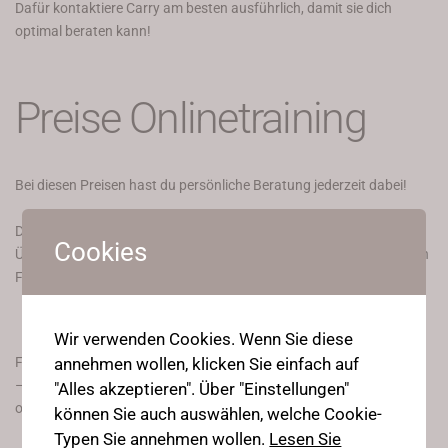
Dafür kontaktiere Carry am besten ausführlich, damit sie dich
optimal beraten kann!
Preise Onlinetraining
Bei diesen Preisen hast du persönliche Beratung jederzeit dabei!
Du kannst Carry kontaktieren und wirst rundum betreut, deine
Cookies
Übungen werden korrigiert und eventuell auch auf deinen jeweiligen
Fortschritt oder dein Level im persönlichen Coaching angepasst!
Wir verwenden Cookies. Wenn Sie diese
annehmen wollen, klicken Sie einfach auf
Flexy Legs:
– monatlich mit 6 Monaten Bindung je Monat € 15,–
"Alles akzeptieren". Über "Einstellungen"
ohne Bindung € 19,–
können Sie auch auswählen, welche Cookie-
Typen Sie annehmen wollen.
Lesen Sie