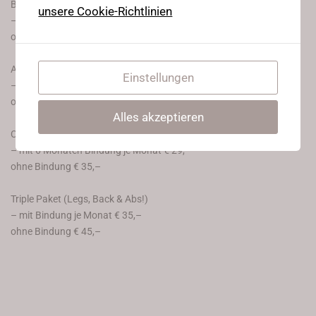
Bendy Back
unsere Cookie-Richtlinien
– monatlich mit 6 Monate Bindung je Monat € 15,–
ohne Bindung € 19,–
Abs on fire
Einstellungen
– monatlich mit 6 Monate Bindung je Monat € 15,–
ohne Bindung € 19,–
Alles akzeptieren
Combo Paket (Zwei Programme gemischt)
– mit 6 Monaten Bindung je Monat € 29,–
ohne Bindung € 35,–
Triple Paket (Legs, Back & Abs!)
– mit Bindung je Monat € 35,–
ohne Bindung € 45,–