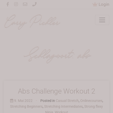
Login
Carry Pichler
Schlagwort:
abs
Abs Challenge Workout 2
9. Mai 2022
•
Posted in
Casual Stretch
,
Onlinecourses
,
Stretching Beginners
,
Stretching Intermediates
,
Strong flexy
Ninja
,
Workout