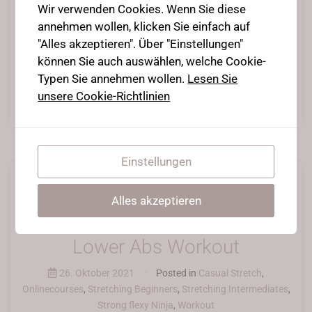
Stretching Beginners
Wir verwenden Cookies. Wenn Sie diese
,
Stretching Intermediates
,
Strong flexy
Ninja
,
Workout
annehmen wollen, klicken Sie einfach auf
"Alles akzeptieren". Über "Einstellungen"
Die Abs-Challenge ohne den Live-Support, aber zumindest zum
können Sie auch auswählen, welche Cookie-
nachmachen!
Typen Sie annehmen wollen.
Lesen Sie
unsere Cookie-Richtlinien
Weiterlesen
Einstellungen
Alles akzeptieren
Lower Abs Workout
26. Oktober 2021
•
Posted in
Casual Stretch
,
Onlinecourses
,
Stretching Beginners
,
Stretching Intermediates
,
Strong flexy Ninja
,
Workout