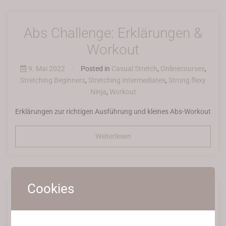
Abs Challenge: Erklärungen &
Workout
9. Mai 2022
•
Posted in
Casual Stretch
,
Onlinecourses
,
Stretching Beginners
,
Stretching Intermediates
,
Strong flexy
Ninja
,
Workout
Erklärungen zur richtigen Ausführung und kleines Abs-Workout
Weiterlesen
Cookies
Abs Challenge: Kick-Off
9. Mai 2022
•
Posted in
Casual Stretch
,
Onlinecourses
,