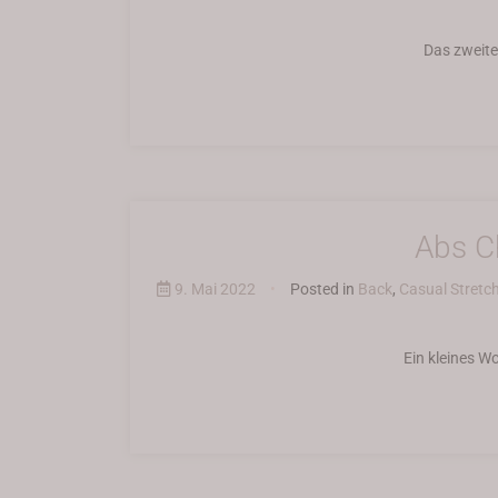
Das zweite
Abs C
9. Mai 2022
•
Posted in
Back
,
Casual Stretc
Ein kleines W