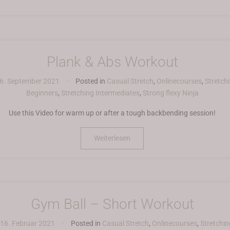
Plank & Abs Workout
6. September 2021
•
Posted in
Casual Stretch
,
Onlinecourses
,
Stretch
Beginners
,
Stretching Intermediates
,
Strong flexy Ninja
Use this Video for warm up or after a tough backbending session!
Weiterlesen
Gym Ball – Short Workout
16. Februar 2021
•
Posted in
Casual Stretch
,
Onlinecourses
,
Stretchin