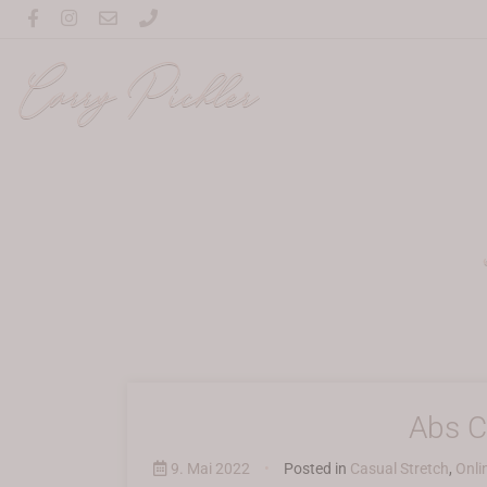
Carry Pichler
Abs C
9. Mai 2022
•
Posted in
Casual Stretch
,
Onli