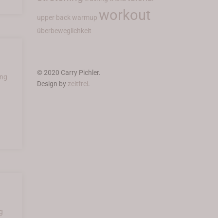
workout
upper back
warmup
überbeweglichkeit
© 2020 Carry Pichler.
ing
Design by
zeitfrei
.
g