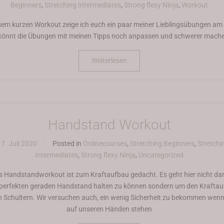
Beginners
,
Stretching Intermediates
,
Strong flexy Ninja
,
Workout
esem kurzen Workout zeige ich euch ein paar meiner Lieblingsübungen am 
 könnt die Übungen mit meinen Tipps noch anpassen und schwerer mach
Weiterlesen
Handstand Workout
7. Juli 2020
•
Posted in
Onlinecourses
,
Stretching Beginners
,
Stretchi
Intermediates
,
Strong flexy Ninja
,
Uncategorized
s Handstandworkout ist zum Kraftaufbau gedacht. Es geht hier nicht da
 perfekten geraden Handstand halten zu können sondern um den Krafta
n Schultern. Wir versuchen auch, ein wenig Sicherheit zu bekommen wenn
auf unseren Händen stehen