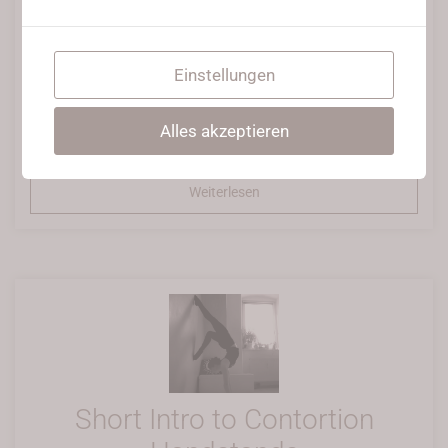
22. April 2021
•
Posted in
Onlinecourses
,
Stretching
Intermediates
,
Strong flexy Ninja
,
Tricks
Einstellungen
Bitte wärmt euch vor diesem Video gut auf, am Besten macht
ihr das Intermediate Warm-Up. Ihr solltet auch schon das
Intermediate Cobra Tutorial mehrfach gemacht haben, dieses
Alles akzeptieren
Tutorial baut darauf auf :)
Weiterlesen
Short Intro to Contortion