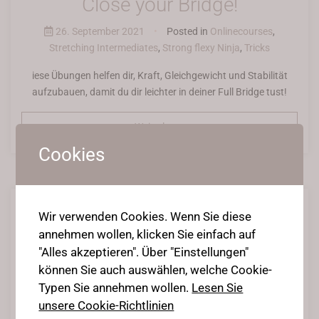
Close your Bridge!
26. September 2021
•
Posted in
Onlinecourses
,
Stretching Intermediates
,
Strong flexy Ninja
,
Tricks
iese Übungen helfen dir, Kraft, Gleichgewicht und Stabilität
aufzubauen, damit du dir leichter in deiner Full Bridge tust!
Weiterlesen
Cookies
Wir verwenden Cookies. Wenn Sie diese
annehmen wollen, klicken Sie einfach auf
"Alles akzeptieren". Über "Einstellungen"
können Sie auch auswählen, welche Cookie-
How to: Fullmountain
Typen Sie annehmen wollen.
Lesen Sie
Preparation & Tutorial
unsere Cookie-Richtlinien