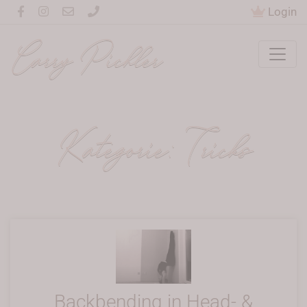
Login
Carry Pichler
Kategorie:
Tricks
Backbending in Head- &