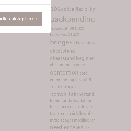
abs
active flexibility
backbending
Alles akzeptieren
balance
backmobility
bauch
ballworkout
bridge
bridges
brücke
cheststand
cheststand beginner
cheststandlift
cobra
contortion
core
entspannung
flexibilität
frontspagat
frontsplits
handstand
handstands
headstand
hips
intermediate
invert
middlesplit
Kraft
legs
mittelspagat
mobilisieren
needlescale
Pole