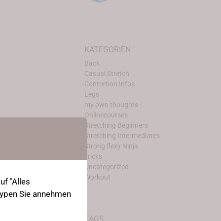
KATEGORIEN
Back
Casual Stretch
Contortion Infos
Legs
my own thoughts
Onlinecourses
Stretching Beginners
Stretching Intermediates
Strong flexy Ninja
Tricks
Uncategorized
Workout
f "Alles
-Typen Sie annehmen
TAGS