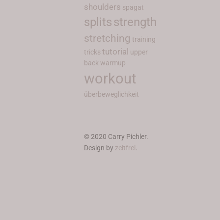
shoulders
spagat
splits
strength
stretching
training
tutorial
tricks
upper
back
warmup
workout
überbeweglichkeit
© 2020 Carry Pichler.
Design by
zeitfrei
.