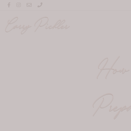
Carry Pichler
How 
Prepa