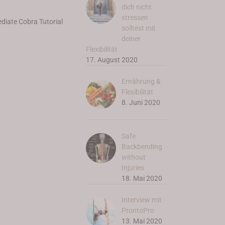
dich nicht
stressen
diate Cobra Tutorial
solltest mit
deiner
Flexibilität
17. August 2020
Ernährung &
Flexibilität
8. Juni 2020
Safe
Backbending
without
Injuries
18. Mai 2020
Interview mit
ProntoPro
13. Mai 2020