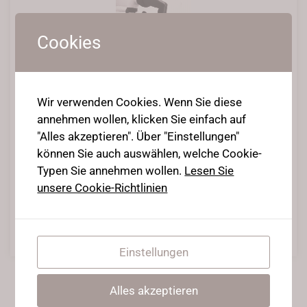
Cookies
Wie kann ich lernen, meinen
oberen Rücken zu öffnen?
Wir verwenden Cookies. Wenn Sie diese
17. September 2020
•
Posted in
Contortion Infos
annehmen wollen, klicken Sie einfach auf
Es ist wahr, dass sich der obere Rücken nicht von selbst
"Alles akzeptieren". Über "Einstellungen"
anatomisch nach hinten beugen kann: Die Brustwirbelsäule ist
können Sie auch auswählen, welche Cookie-
zum Verdrehen und nicht zum Strecken des Rückens
Typen Sie annehmen wollen.
Lesen Sie
vorgesehen. Schlangenmenschen jedoch haben spezielle Tricks
unsere Cookie-Richtlinien
für die Öffnung des oberen Rückens.
Weiterlesen
Einstellungen
Alles akzeptieren