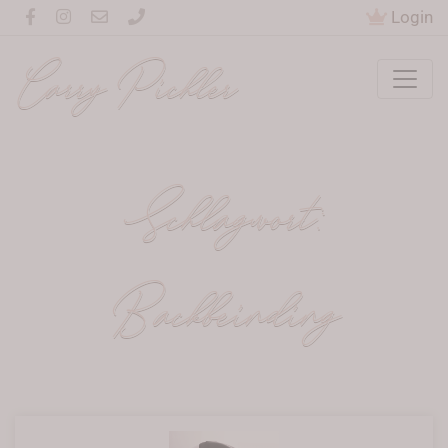
Login
Carry Pichler
Schlagwort:
Backbeinding