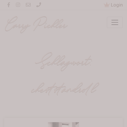
Login
Carry Pichler
Schlagwort:
cheststandroll