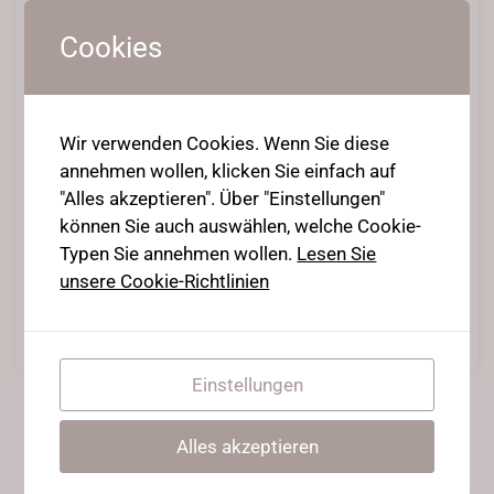
Cookies
How to: Cobra to Cheststand &
Cheststand Block Lifts
Wir verwenden Cookies. Wenn Sie diese
annehmen wollen, klicken Sie einfach auf
21. Januar 2021
•
Posted in
Onlinecourses
,
Stretching
"Alles akzeptieren". Über "Einstellungen"
Beginners
,
Stretching Intermediates
,
Strong flexy Ninja
können Sie auch auswählen, welche Cookie-
Cheststand Rolls erfordern einiges an Übung, vor allem darf
Typen Sie annehmen wollen.
Lesen Sie
man nicht gleich aufgeben!
unsere Cookie-Richtlinien
Weiterlesen
Einstellungen
Alles akzeptieren