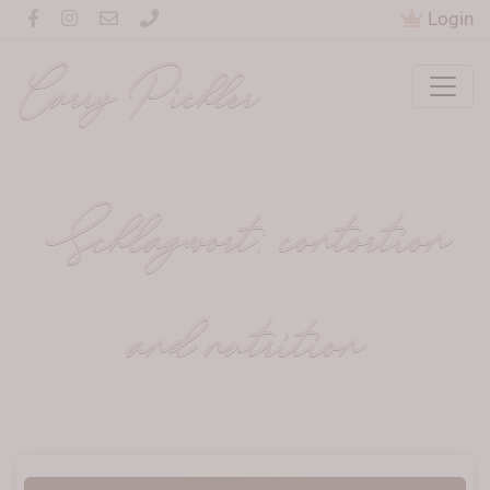
Login
Carry Pichler
Schlagwort:
contortion
and nutrition