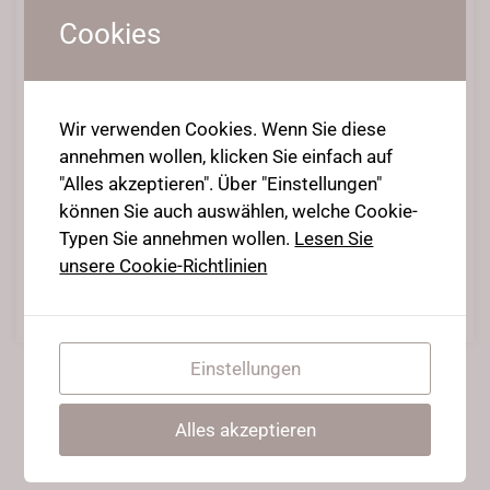
Cookies
Ernährung & Flexibilität
Wir verwenden Cookies. Wenn Sie diese
8. Juni 2020
•
Posted in
Contortion Infos
,
my own
annehmen wollen, klicken Sie einfach auf
thoughts
"Alles akzeptieren". Über "Einstellungen"
Es gibt fünf unglaublich wichtige Faktoren, die dein Training
können Sie auch auswählen, welche Cookie-
pushen und auf den Punkt „Ernährung“ möchte ich heute
Typen Sie annehmen wollen.
Lesen Sie
gerne eingehen.
unsere Cookie-Richtlinien
Weiterlesen
Einstellungen
Alles akzeptieren