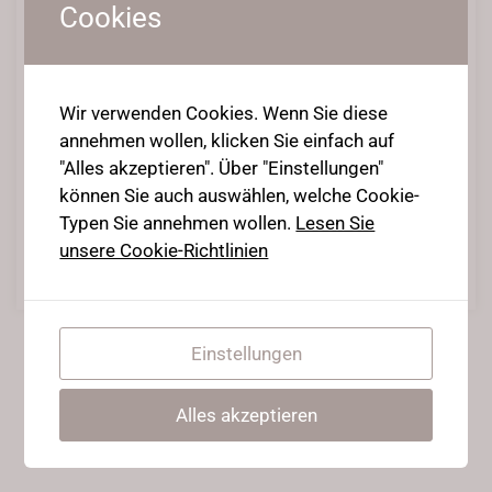
Soft Middlesplit Mobilisation
Cookies
9. Februar 2021
•
Posted in
Casual Stretch
,
Onlinecourses
,
Stretching Beginners
,
Stretching Intermediates
,
Strong flexy Ninja
Wir verwenden Cookies. Wenn Sie diese
annehmen wollen, klicken Sie einfach auf
Hier habt ihr ein leichtes Aufwärmen, lockern und stretchen bis
hin zum Mittelspagat.
"Alles akzeptieren". Über "Einstellungen"
Ideal für die leichten Trainingstage, oder wenn ihr nicht viel Zeit
können Sie auch auswählen, welche Cookie-
habt!
Typen Sie annehmen wollen.
Lesen Sie
unsere Cookie-Richtlinien
Weiterlesen
Einstellungen
Alles akzeptieren