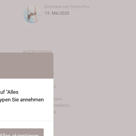
Interview mit ProntoPro
13. Mai 2020
KATEGORIEN
Back
Casual Stretch
Contortion Infos
Legs
my own thoughts
f "Alles
Onlinecourses
Stretching Beginners
-Typen Sie annehmen
Stretching Intermediates
Strong flexy Ninja
Tricks
Uncategorized
Workout
Alles akzeptieren