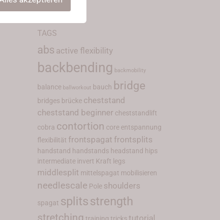
TAGS
abs
active flexibility
backbending
backmobility
bridge
balance
bauch
ballworkout
cheststand
bridges
brücke
cheststand beginner
cheststandlift
contortion
cobra
core
entspannung
frontspagat
frontsplits
flexibilität
handstand
handstands
headstand
hips
intermediate
invert
Kraft
legs
middlesplit
mittelspagat
mobilisieren
needlescale
shoulders
Pole
splits
strength
spagat
stretching
tutorial
training
tricks