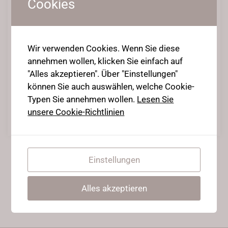
Cookies
Contortion Mythen
Wir verwenden Cookies. Wenn Sie diese
annehmen wollen, klicken Sie einfach auf
15. April 2020
•
Posted in
Contortion Infos
"Alles akzeptieren". Über "Einstellungen"
Vorurteile gegenüber Stretching und mit welchen Fakten man
können Sie auch auswählen, welche Cookie-
aufräumen kann
Typen Sie annehmen wollen.
Lesen Sie
unsere Cookie-Richtlinien
Weiterlesen
Einstellungen
Alles akzeptieren