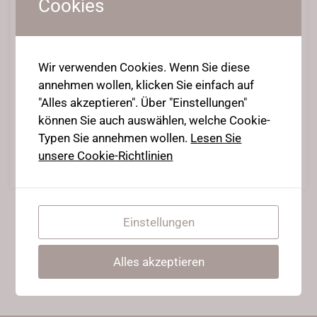
Cookies
Endlich ein deutscher
Wir verwenden Cookies. Wenn Sie diese
Stretching-Blog…
annehmen wollen, klicken Sie einfach auf
2. April 2020
•
Posted in
my own thoughts
"Alles akzeptieren". Über "Einstellungen"
können Sie auch auswählen, welche Cookie-
Warum die Welt einen guten deutschen Stretchingblog braucht
Typen Sie annehmen wollen.
Lesen Sie
unsere Cookie-Richtlinien
Weiterlesen
Einstellungen
Alles akzeptieren