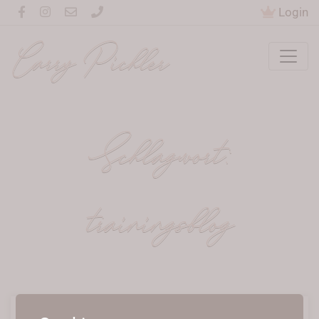
Login
Carry Pichler
Schlagwort:
trainingsblog