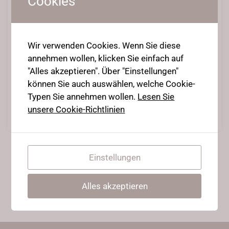
Cookies
The Power of Visualisation
Wir verwenden Cookies. Wenn Sie diese
annehmen wollen, klicken Sie einfach auf
7. Mai 2020
•
Posted in
Contortion Infos
"Alles akzeptieren". Über "Einstellungen"
können Sie auch auswählen, welche Cookie-
Wie du mentale Blockaden überwinden kannst
Typen Sie annehmen wollen.
Lesen Sie
unsere Cookie-Richtlinien
Weiterlesen
Einstellungen
Alles akzeptieren