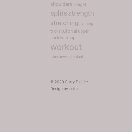
shoulders
spagat
splits
strength
stretching
training
tutorial
tricks
upper
back
warmup
workout
überbeweglichkeit
© 2020 Carry Pichler.
Design by
zeitfrei
.