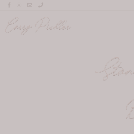
Carry Pichler
Stand
B