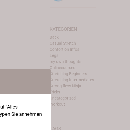
KATEGORIEN
Back
Casual Stretch
Contortion Infos
Legs
my own thoughts
Onlinecourses
Stretching Beginners
Stretching Intermediates
Strong flexy Ninja
Tricks
Uncategorized
Workout
f "Alles
-Typen Sie annehmen
TAGS