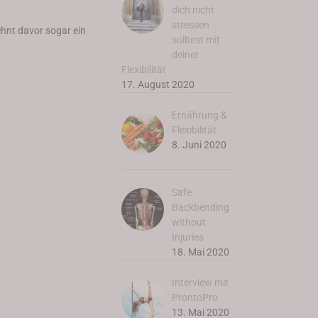
dich nicht
stressen
hnt davor sogar ein
solltest mit
deiner
Flexibilität
17. August 2020
Ernährung &
Flexibilität
8. Juni 2020
Safe
Backbending
without
Injuries
18. Mai 2020
Interview mit
ProntoPro
13. Mai 2020