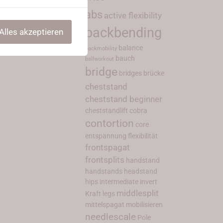
abs
active flexibility
backbending
Alles akzeptieren
balance
backmobility
bauch
ballworkout
bridge
bridges
brücke
cheststand
cheststand beginner
cheststandlift
cobra
contortion
core
entspannung
flexibilität
frontspagat
frontsplits
handstand
handstands
headstand
hips
intermediate
invert
middlesplit
Kraft
legs
mittelspagat
mobilisieren
needlescale
Pole