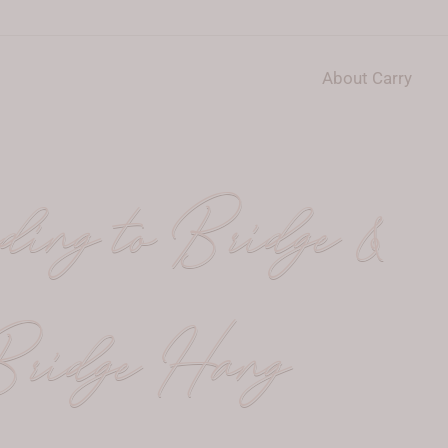
About Carry
ing to Bridge &
ridge Hang