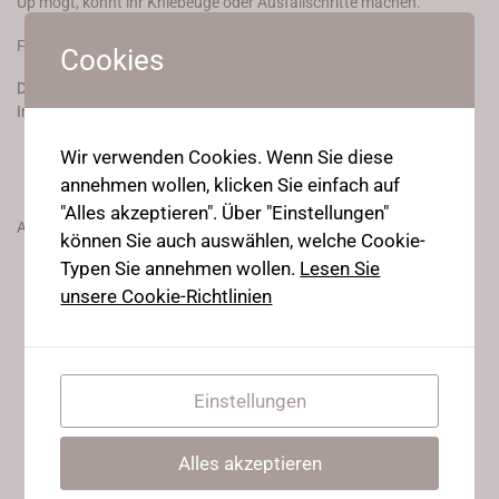
Up mögt, könnt ihr Kniebeuge oder Ausfallschritte machen.
Für Jeden, der Frontsplits als Ziel hat!
Cookies
Dieser Inhalt ist nur für Stretching Beginners, Stretching
Intermediates, und Strong flexy Ninjas Mitglieder.
Wir verwenden Cookies. Wenn Sie diese
Join Now
annehmen wollen, klicken Sie einfach auf
"Alles akzeptieren". Über "Einstellungen"
Already a member?
können Sie auch auswählen, welche Cookie-
Typen Sie annehmen wollen.
Lesen Sie
Hier einloggen
unsere Cookie-Richtlinien
Einstellungen
Alles akzeptieren