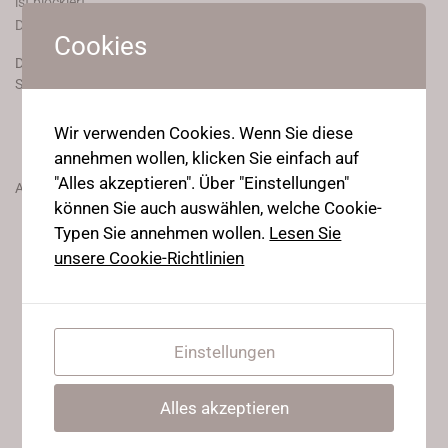
ist blockiert.
Diese Übungen helfen euch bei eurem Middlesplit!
Cookies
Dieser Inhalt ist nur für Casual Stretch, Stretching Beginners,
Stretching Intermediates, und Strong flexy Ninjas Mitglieder.
Wir verwenden Cookies. Wenn Sie diese
Join Now
annehmen wollen, klicken Sie einfach auf
"Alles akzeptieren". Über "Einstellungen"
Already a member?
können Sie auch auswählen, welche Cookie-
Typen Sie annehmen wollen.
Lesen Sie
Hier einloggen
unsere Cookie-Richtlinien
Einstellungen
Alles akzeptieren